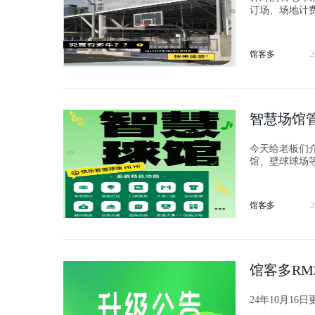
订场、场地计
馆客多
2
智慧场馆
今天给老板们
馆、壁球球场
序！
馆客多
2
馆客多RM
24年10月16