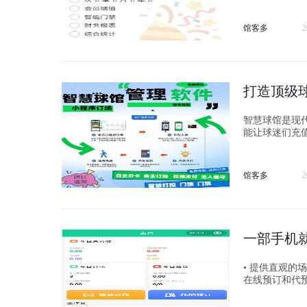
馆客多
2
打造顶级
智慧球馆是现代化
能让球迷们充
松预订。
馆客多
2
一部手机
• 提供直观
在线预订和代