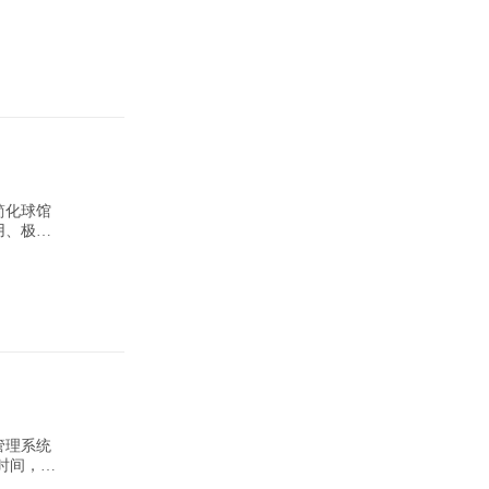
简化球馆
用、极易
管理系统