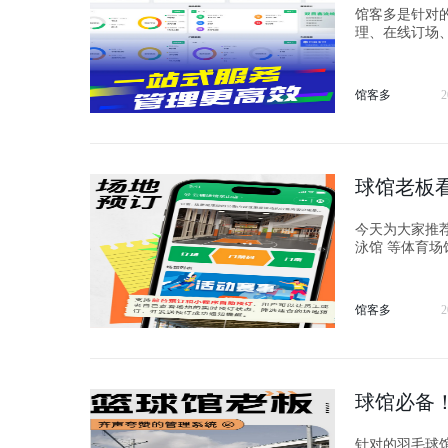
馆客多是针对的羽
理、在线订场
环节；
馆客多
2
球馆老板
今天为大家推
泳馆 等体育
馆客多
2
球馆必备
针对的羽毛球馆、篮