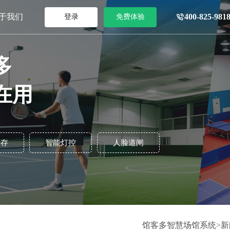
于我们
400-825-981
登录
免费体验
多
在用
销存
智能灯控
人脸道闸
馆客多智慧场馆系统
>
新