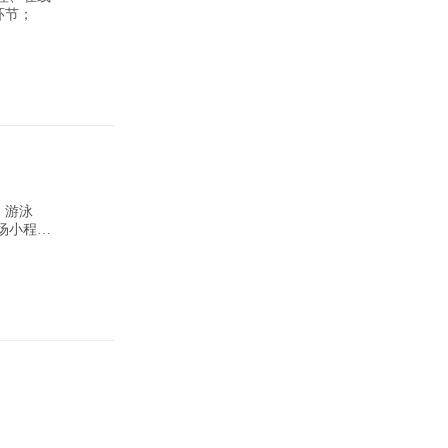
环节；
、游泳
场小程