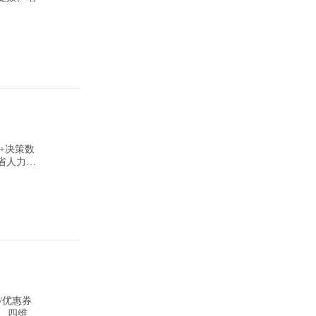
+决策数
动汇总营
单。
/优惠券
 四维赋