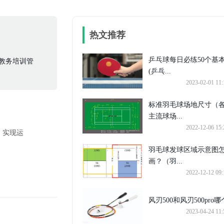
热文推荐
乒乓球每日必练50个基
,教务培训管
(乒乓...
2023-02-01 11:
标准羽毛球场地尺寸（
主流球场...
2022-12-06 15:
，实现运
羽毛球发球区域示意图
画？（羽...
2022-12-12 09:
风刃500和风刃500pro哪个
2023-04-24 11: