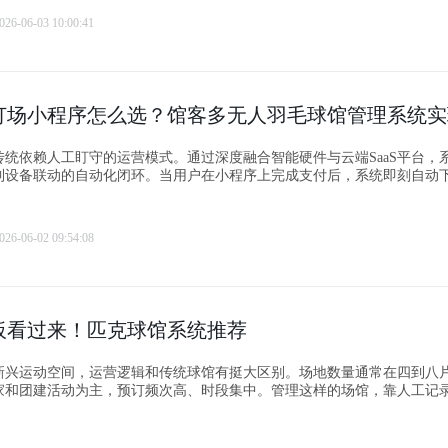
026-06-03 10:00:41
传统依赖人工盯守的运营模式。通过深度融合智能硬件与云端SaaS平台，
到设备联动的自动化闭环。当用户在小程序上完成支付后，系统即刻自动
的灯光与门禁；订单结束则自动断电落锁。这种“人来灯亮、人走灯灭”的
解放了前台人力，使24小时无人值守成为现实，更在节能降耗方面表现卓
日常运营成本。
026-06-02 09:54:08
板看过来！匹克球馆系统推荐
新兴运动空间，运营逻辑和传统球馆有挺大区别。场地数量通常在四到八
家和团建活动为主，预订频次高、时段集中。管理这样的场馆，靠人工记
时间、处理储值消费，不仅效率低，还容易出错。选对一套系统，场馆运
。