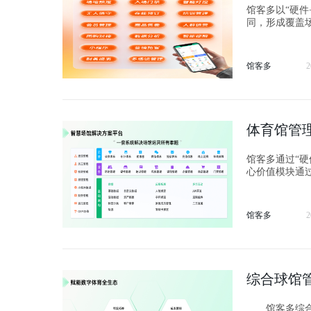
馆客多以“硬
同，形成覆盖
营的全链路自
馆客多
2
体育馆管
馆客多通过“
心价值模块通
馆客多
2
综合球馆
馆客多综合球