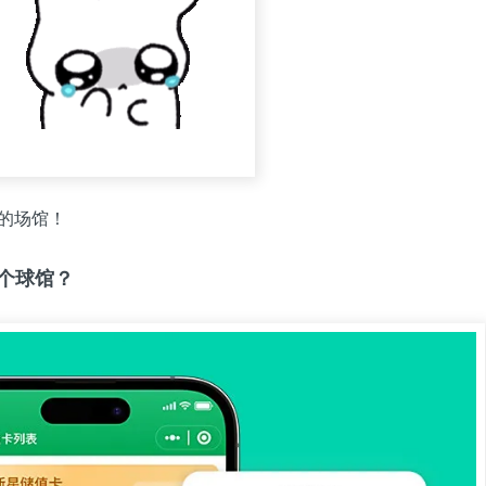
的场馆！
个球馆？