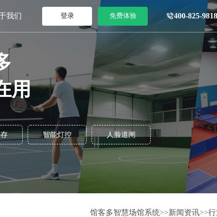
于我们
400-825-981
登录
免费体验
多
在用
销存
智能灯控
人脸道闸
馆客多智慧场馆系统
>>
新闻资讯
>>
行