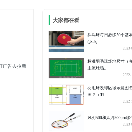
大家都在看
乒乓球每日必练50个基
(乒乓...
2023-
标准羽毛球场地尺寸（
打广告去拉新
主流球场...
2022-
羽毛球发球区域示意图
画？（羽...
2022-
风刃500和风刃500pro哪个
2023-