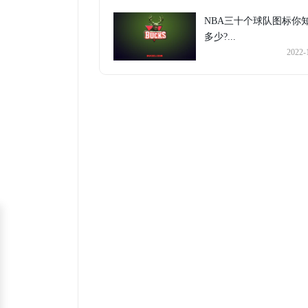
NBA三十个球队图标你
多少?...
2022-